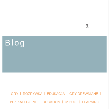
Blog
GRY
ROZRYWKA
EDUKACJA
GRY DREWNIANE
BEZ KATEGORII
EDUCATION
USŁUGI
LEARNING