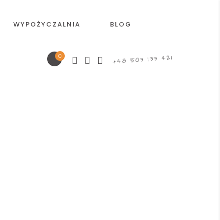
WYPOŻYCZALNIA
BLOG
0
+48 503 133 421