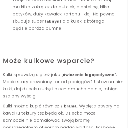
mu kilka zakrętek do butelek, plastelinę, kilka
patyków, duży kawałek kartonu i klej. Na pewno
zbuduje super
dla kulek, z którego
labirynt
będzie bardzo dumne.
Może kulkowe wsparcie?
Kulki sprawdzą się też jako „
”.
ćwiczenie logopedyczne
Macie stary drewniany tor od pociągów? Ustaw na nim
kulki, daj dziecku rurkę i niech dmucha na nie, robiąc
szalony wyścig.
Kulki można kupić również z
. Wycięte otwory na
bramą
kawałku tektury też będą ok. Dziecko może
samodzielnie pomalować swoją bramę i
poszczególnym otworom nadać wartości liczbowe.