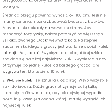
przygotować kolorowy sznurek, który wyznaczy nam
pole gry,
Średnica okręgu powinna wynosić ok. 100 cm. Jeśli nie
mamy sznurka, można zbudować kwadrat z klocków,
żeby kulki nie uciekały na wszystkie strony. Aby
rozpocząć rozgrywkę, należy potoczyć największego
Szklaka, zwanego „Jack” wewnątrz koła. Następnie
zadaniem każdego z graczy jest wturlanie swoich kulek
jak najbliżej „Jacka”. Zwycięża ta osoba, której szklak
znajdzie się najbliżej największej kulki. Zwycięzca rundy
otrzymuje po jednej kulce od każdego gracza. Grę
wygrywa ten, kto uzbiera 10 kulek.
2.
– ze sznurka ułóż okrąg. Wsyp wszystkie
Wybicie kulek
kulki do środka. Każdy gracz otrzymuje dużą kulkę i
stara się trafić w kulki tak, aby jak najwięcej wypadło
poza linię. Zwycięża osoba, której uda się wytrącić jak
najwięcej kulek.