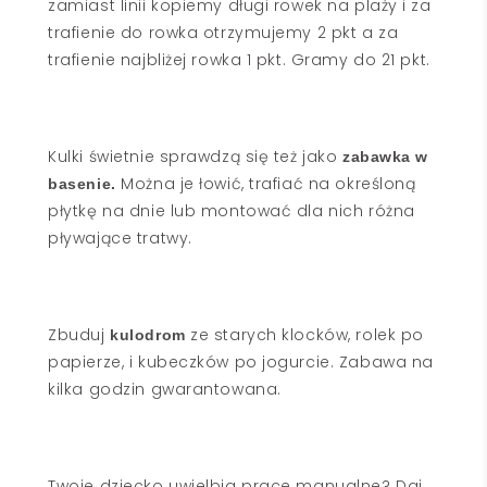
zamiast linii kopiemy długi rowek na plaży i za
trafienie do rowka otrzymujemy 2 pkt a za
trafienie najbliżej rowka 1 pkt. Gramy do 21 pkt.
Kulki świetnie sprawdzą się też jako
zabawka w
Można je łowić, trafiać na określoną
basenie.
płytkę na dnie lub montować dla nich różna
pływające tratwy.
Zbuduj
ze starych klocków, rolek po
kulodrom
papierze, i kubeczków po jogurcie. Zabawa na
kilka godzin gwarantowana.
Twoje dziecko uwielbia prace manualne? Daj