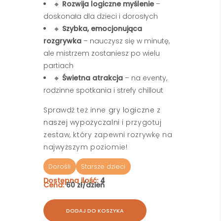
🔸
Rozwija logiczne myślenie
–
doskonała dla dzieci i dorosłych
🔸
Szybka, emocjonująca
rozgrywka
– nauczysz się w minutę,
ale mistrzem zostaniesz po wielu
partiach
🔸
Świetna atrakcja
– na eventy,
rodzinne spotkania i strefy chillout
Sprawdź też inne
gry logiczne z
naszej wypożyczalni
i przygotuj
zestaw, który zapewni rozrywkę na
najwyższym poziomie!
Dorośli
Starsze dzieci
Dostępna ilość:
4
Cena:
60 zł/dzień
DODAJ DO KOSZYKA