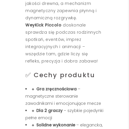
jakości drewna, a mechanizm
magnetyczny zapewnia płynną i
dynamiczną rozgrywkę.
WeyKick Piccolo
doskonale
sprawdza się podczas rodzinnych
spotkań, eventów, imprez
integracyjnych i animacji –
wszędzie tam, gdzie liczy się
refleks, precyzja i dobra zabawa!
✅ Cechy produktu
🔸
Gra zręcznościowa
–
magnetyczne sterowanie
zawodnikami i emocjonujące mecze
🔸
Dla 2 graczy
– szybkie pojedynki
pełne emocji
🔸
Solidne wykonanie
– elegancka,