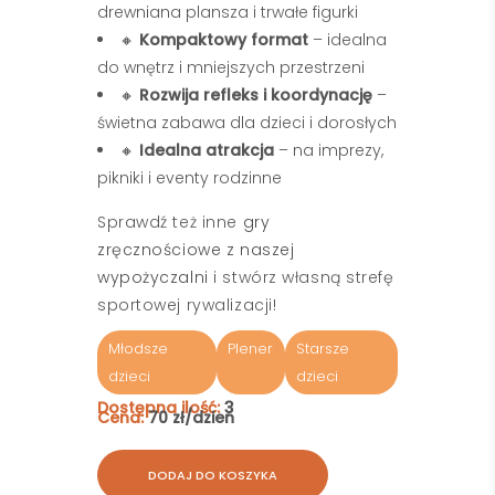
drewniana plansza i trwałe figurki
🔸
Kompaktowy format
– idealna
do wnętrz i mniejszych przestrzeni
🔸
Rozwija refleks i koordynację
–
świetna zabawa dla dzieci i dorosłych
🔸
Idealna atrakcja
– na imprezy,
pikniki i eventy rodzinne
Sprawdź też inne
gry
zręcznościowe z naszej
wypożyczalni
i stwórz własną strefę
sportowej rywalizacji!
Młodsze
Plener
Starsze
dzieci
dzieci
Dostępna ilość:
3
Cena:
70 zł/dzień
DODAJ DO KOSZYKA