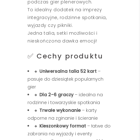
podczas gier plenerowych.
To idealny dodatek na imprezy
integracyjne, rodzinne spotkania,
wyjazdy czy pikniki.
Jedna talia, setki możliwości i
nieskończona dawka emocji!
✅ Cechy produktu
🔸
Uniwersalna talia 52 kart
–
pasuje do dziesiątek popularnych
gier
🔸
Dla 2–6 graczy
– idealna na
rodzinne i towarzyskie spotkania
🔸
Trwałe wykonanie
– karty
odporne na zginanie i ścieranie
🔸
Kieszonkowy format
– łatwe do
zabrania na wyjazdy i eventy