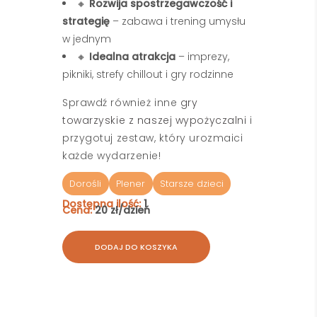
🔸
Rozwija spostrzegawczość i
strategię
– zabawa i trening umysłu
w jednym
🔸
Idealna atrakcja
– imprezy,
pikniki, strefy chillout i gry rodzinne
Sprawdź również inne
gry
towarzyskie z naszej wypożyczalni
i
przygotuj zestaw, który urozmaici
każde wydarzenie!
Dorośli
Plener
Starsze dzieci
Dostępna ilość:
1
Cena:
20 zł/dzień
DODAJ DO KOSZYKA