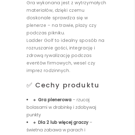
Gra wykonana jest z wytrzymałych
materiałów, dzięki czemu
doskonale sprawdza się w
plenerze – na trawie, plaży czy
podczas pikniku.
Ladder Golf to idealny sposób na
rozruszanie gości, integrację i
zdrową rywalizację podczas
eventów firmowych, wesel czy
imprez rodzinnych.
✅ Cechy produktu
🔸
Gra plenerowa
– rzucaj
bolasami w drabinkę i zdobywaj
punkty
🔸
Dla 2 lub więcej graczy
–
świetna zabawa w parach i