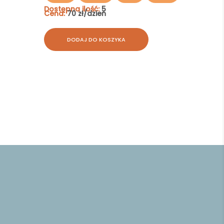
Dostępna ilość:
5
Cena:
70 zł/dzień
DODAJ DO KOSZYKA