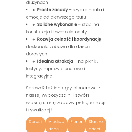
drużynach
🔸
Proste zasady
– szybka nauka i
emocje od pierwszego rzutu
🔸
Solidne wykonanie
– stabilna
konstrukcja i trwałe elementy
🔸
Rozwija celność i koordynację
–
doskonała zabawa dla dzieci i
dorosłych
🔸
Idealna atrakcja
– na pikniki,
festyny, imprezy plenerowe i
integracyjne
Sprawdź też inne
gry plenerowe z
naszej wypożyczalni
i stwórz
własną strefę zabawy pełną emocji
i rywalizacji!
Dorośli
Młodsze
Plener
Starsze
dzieci
dzieci