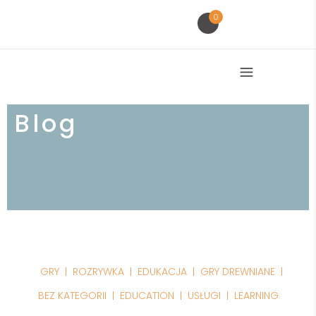
0
Blog
GRY
ROZRYWKA
EDUKACJA
GRY DREWNIANE
BEZ KATEGORII
EDUCATION
USŁUGI
LEARNING