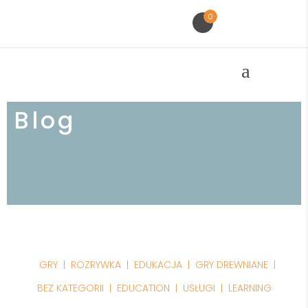
0
Blog
GRY
ROZRYWKA
EDUKACJA
GRY DREWNIANE
BEZ KATEGORII
EDUCATION
USŁUGI
LEARNING