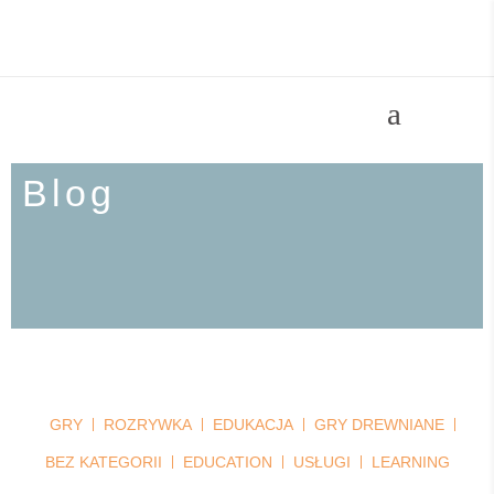
Blog
GRY
ROZRYWKA
EDUKACJA
GRY DREWNIANE
BEZ KATEGORII
EDUCATION
USŁUGI
LEARNING