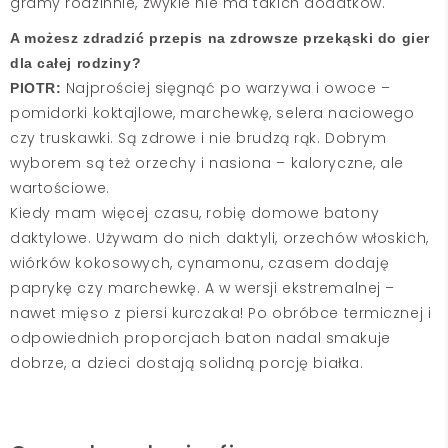
gramy rodzinnie, zwykle nie ma takich dodatków.
A możesz zdradzić przepis na zdrowsze przekąski do gier
dla całej rodziny?
Najprościej sięgnąć po warzywa i owoce –
PIOTR:
pomidorki koktajlowe, marchewkę, selera naciowego
czy truskawki. Są zdrowe i nie brudzą rąk. Dobrym
wyborem są też orzechy i nasiona – kaloryczne, ale
wartościowe.
Kiedy mam więcej czasu, robię domowe batony
daktylowe. Używam do nich daktyli, orzechów włoskich,
wiórków kokosowych, cynamonu, czasem dodaję
paprykę czy marchewkę. A w wersji ekstremalnej –
nawet mięso z piersi kurczaka! Po obróbce termicznej i
odpowiednich proporcjach baton nadal smakuje
dobrze, a dzieci dostają solidną porcję białka.