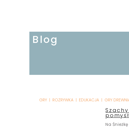
Blog
GRY
ROZRYWKA
EDUKACJA
GRY DREWNI
Szachy
pomysł
Na Śnieżkę