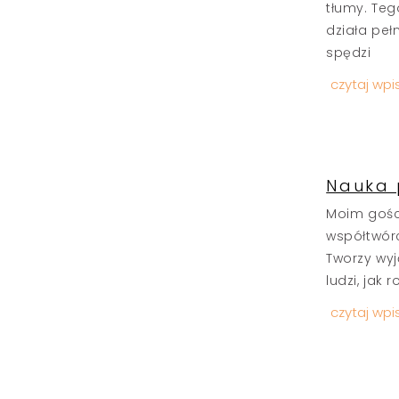
tłumy. Teg
działa peł
spędzi
czytaj wpi
Nauka 
Moim gości
współtwórc
Tworzy wyj
ludzi, jak
czytaj wpi