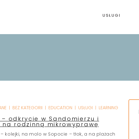
USŁUGI
ANE
BEZ KATEGORII
EDUCATION
USŁUGI
LEARNING
 – odkrycie w Sandomierzu i
 na rodzinną mikrowyprawę
 – kolejki, na molo w Sopocie – tłok, a na plażach