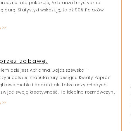
oroczne lato pokazuje, że branża turystyczna
ną parą. Statystyki wskazują, że aż 90% Polaków
s >>
przez zabawę.
em dziś jest Adrianna Gajdziszewska –
zyni polskiej manufaktury designu Kwiaty Paproci.
ątkowe meble i dodatki, ale także uczy młodych
 rozwijać swoją kreatywność. To idealna rozmówczyni,
s >>