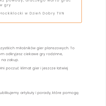
42 powody, dlaczego warto grać
w gry
Hockiklocki w Dzień Dobry TVN
wszystkich miłośników gier planszowych. To
om odkryjesz ciekawe gry rodzinne,
ę na zakup.
ni poczuć klimat gier i jeszcze łatwiej
ublikujemy artykuły i porady, które pomogą