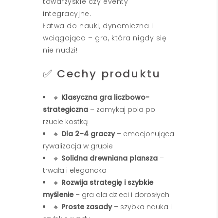
towarzyskie czy eventy
integracyjne.
Łatwa do nauki, dynamiczna i
wciągająca – gra, która nigdy się
nie nudzi!
✅ Cechy produktu
🔸
Klasyczna gra liczbowo-
strategiczna
– zamykaj pola po
rzucie kostką
🔸
Dla 2–4 graczy
– emocjonująca
rywalizacja w grupie
🔸
Solidna drewniana plansza
–
trwała i elegancka
🔸
Rozwija strategię i szybkie
myślenie
– gra dla dzieci i dorosłych
🔸
Proste zasady
– szybka nauka i