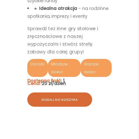
szybkie rundy
🔸
Idealna atrakcja
– na rodzinne
spotkania, imprezy i eventy
Sprawdź też inne
gry stołowe i
zręcznościowe
z naszej
wypożyczalni i stwórz strefę
zabawy dla całej grupy!
Dorośli
Młodsze
Starsze
dzieci
dzieci
Dostępna ilość:
1
Cena:
20 zł/dzień
DODAJ DO KOSZYKA