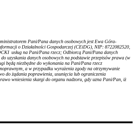
: Administratorem Pani/Pana danych osobowych jest Ewa Góra-
Informacji o Działalności Gospodarczej (CEiDG), NIP: 8722082520,
LOCKI
usług na Pani/Pana rzecz; Odbiorcą Pani/Pana danych
e do uzyskania danych osobowych na podstawie przepisów prawa (w
gi będą niezbędne do wykonania na Pani/Pana rzecz
ilnoprawnym, a w przypadku wyrażenia zgody na otrzymywanie
o do żądania poprawienia, usunięcia lub ograniczenia
rawo wniesienia skargi do organu nadzoru, gdy uzna Pani/Pan, iż