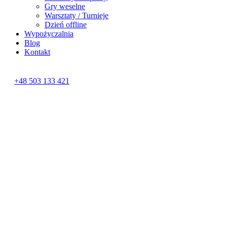
Gry weselne
Warsztaty / Turnieje
Dzień offline
Wypożyczalnia
Blog
Kontakt
+48 503 133 421