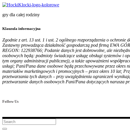
gry dla całej rodziny
Klauzula informacyjna
Zgodnie z art. 13 ust. 1 i ust. 2 ogólnego rozporządzenia o ochron
Zastawny prowadząca działalność gospodarczą pod firmą EWA 
REGON: 122938766;
Podanie danych jest dobrowolne, ale nie
osobowych będą: podmioty świadczące usługę obsługi systemów i o
tym organy administracji publicznej), a także upoważnieni wspó
usługi; Pani/Pana dane osobowe będą przechowywane przez okres n
materiałów marketingowych i promocyjnych – przez okres 10 lat; P
przetwarzania tych danych – przy uwzględnieniu ograniczeń wynikaj
przetwarzanie danych osobowych Pani/Pana dotyczących narusza prz
Follow Us