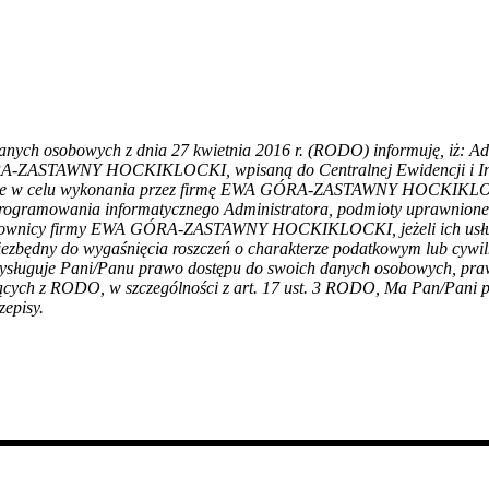
ie danych osobowych z dnia 27 kwietnia 2016 r. (RODO) informuję, iż
GÓRA-ZASTAWNY HOCKIKLOCKI, wpisaną do Centralnej
Ewidencji i 
zbędne w celu wykonania przez firmę EWA GÓRA-ZASTAWNY HOCKIK
programowania informatycznego Administratora, podmioty uprawnion
łpracownicy firmy EWA GÓRA-ZASTAWNY HOCKIKLOCKI, jeżeli ich usłu
iezbędny do wygaśnięcia roszczeń o charakterze podatkowym lub cyw
rzysługuje Pani/Panu prawo dostępu do swoich danych osobowych, praw
ących z RODO, w szczególności z art. 17 ust. 3 RODO, Ma Pan/Pani p
episy.