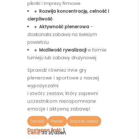
pikniki i imprezy firmowe
🔸
Rozwija koncentrację, celność i
cierpliwość
🔸
Aktywność plenerowa
–
doskonała zabawa na świeżym
powietrzu
🔸
Możliwość rywalizacji
w formie
turnieju lub zabawy drużynowej
Sprawdź również inne
gry
plenerowe i sportowe z naszej
wypożyczalni
i stwórz zestaw, który zapewni
uczestnikom niezapomniane
emocje i aktywną zabawę!
Dorośli
Plener
Starsze dzieci
Dostępna ilość:
1
Cena:
30 zł/dzień