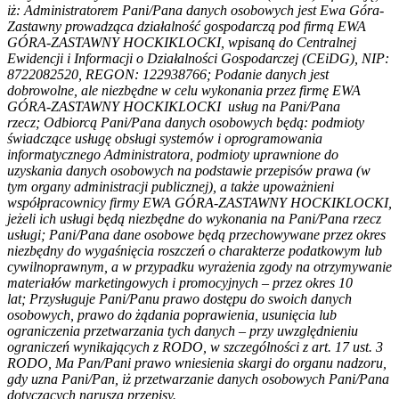
iż: Administratorem Pani/Pana danych osobowych jest Ewa Góra-
Zastawny prowadząca działalność gospodarczą pod firmą EWA
GÓRA-ZASTAWNY HOCKIKLOCKI, wpisaną do Centralnej
Ewidencji i Informacji o Działalności Gospodarczej (CEiDG), NIP:
8722082520, REGON: 122938766;
Podanie danych jest
dobrowolne, ale niezbędne w celu wykonania przez firmę EWA
GÓRA-ZASTAWNY HOCKIKLOCKI
usług na Pani/Pana
rzecz; Odbiorcą Pani/Pana danych osobowych będą: podmioty
świadczące usługę obsługi systemów i oprogramowania
informatycznego Administratora, podmioty uprawnione do
uzyskania danych osobowych na podstawie przepisów prawa (w
tym organy administracji publicznej), a także upoważnieni
współpracownicy firmy EWA GÓRA-ZASTAWNY HOCKIKLOCKI,
jeżeli ich usługi będą niezbędne do wykonania na Pani/Pana rzecz
usługi; Pani/Pana dane osobowe będą przechowywane przez okres
niezbędny do wygaśnięcia roszczeń o charakterze podatkowym lub
cywilnoprawnym, a w przypadku wyrażenia zgody na otrzymywanie
materiałów marketingowych i promocyjnych – przez okres 10
lat; Przysługuje Pani/Panu prawo dostępu do swoich danych
osobowych, prawo do żądania poprawienia, usunięcia lub
ograniczenia przetwarzania tych danych – przy uwzględnieniu
ograniczeń wynikających z RODO, w szczególności z art. 17 ust. 3
RODO, Ma Pan/Pani prawo wniesienia skargi do organu nadzoru,
gdy uzna Pani/Pan, iż przetwarzanie danych osobowych Pani/Pana
dotyczących narusza przepisy.